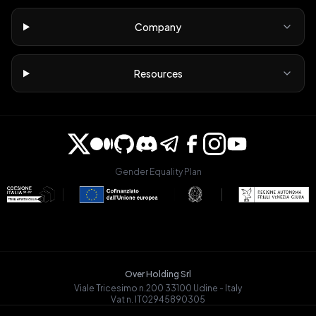
Company
Resources
Gender Equality Plan
Over Holding Srl
Viale Tricesimo n.200 33100 Udine - Italy
Vat n. IT02945890305