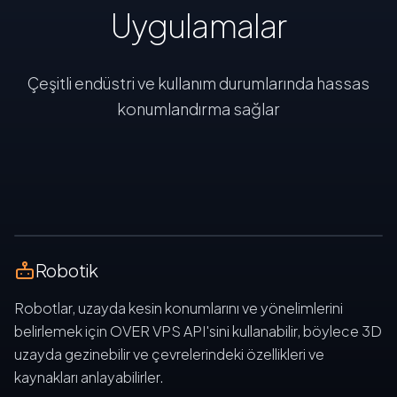
U
y
g
u
l
a
m
a
l
a
r
Çeşitli endüstri ve kullanım durumlarında hassas
konumlandırma sağlar
ROBOTICS VPS INTEGRATION
Robotik
Robotlar, uzayda kesin konumlarını ve yönelimlerini
belirlemek için OVER VPS API'sini kullanabilir, böylece 3D
uzayda gezinebilir ve çevrelerindeki özellikleri ve
kaynakları anlayabilirler.
AR SMART GLASSES DEMO